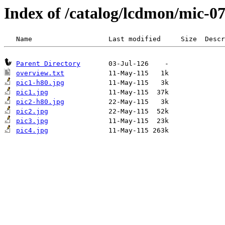
Index of /catalog/lcdmon/mic-0
Parent Directory
overview.txt
pic1-h80.jpg
pic1.jpg
pic2-h80.jpg
pic2.jpg
pic3.jpg
pic4.jpg